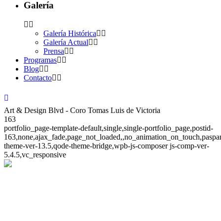
Galería
Galería Histórica
Galería Actual
Prensa
Programas
Blog
Contacto
Art & Design Blvd - Coro Tomas Luis de Victoria
163
portfolio_page-template-default,single,single-portfolio_page,postid-
163,none,ajax_fade,page_not_loaded,,no_animation_on_touch,paspa
theme-ver-13.5,qode-theme-bridge,wpb-js-composer js-comp-ver-
5.4.5,vc_responsive