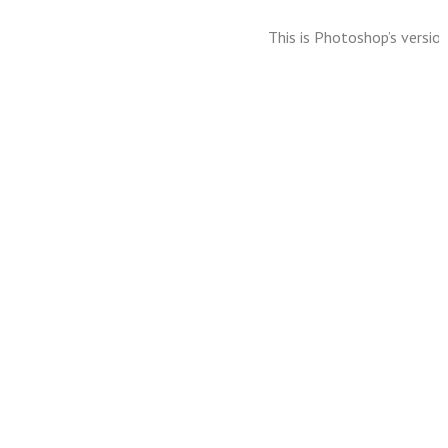
This is Photoshop’s version
Llevar el nombre de Tomás Luis de Victoria, lejos de ser una
mayor polifonista del renacimiento hace que el nivel exigi
Tomás Luis de victoria, con pequeñas variantes desde su orig