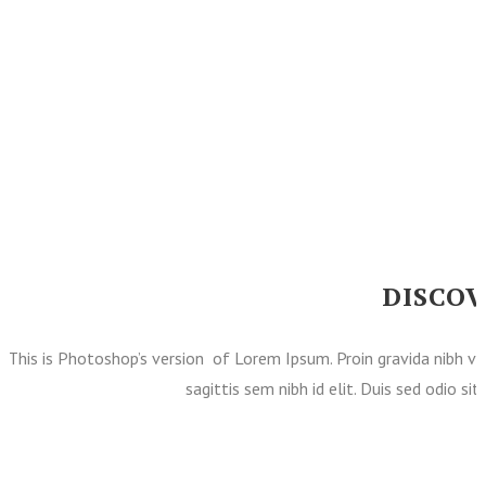
intervención y cada
El Coro T. L. de Victoria, que desde su nacimiento ha mostrad
director consigue un preciso equilibrio entre la fidelidad a la 
Granada por
DISCOV
This is Photoshop’s version of Lorem Ipsum. Proin gravida nibh vel 
sagittis sem nibh id elit. Duis sed odio s