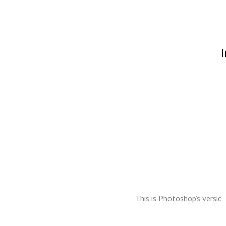
Q
I
This is Photoshop’s version